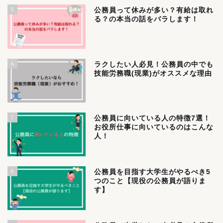
5
公務員って休みが多い？有給は取れ
る？の本当の話をバラします！
6
ラクしたい人必見！公務員の中でも
技能労務職(現業)がオススメな理由
7
公務員に向いている人の特徴7選！
お役所仕事に向いているのはこんな
人！
8
公務員を目指す大学生がやるべき5
つのこと【現役の公務員が語りま
す】