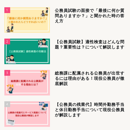
1
公務員試験の面接で「最後に何か質
問ありますか？」と聞かれた時の答
え方
2
【公務員試験】適性検査はどんな問
題？重要性は？について解説します
3
総務課に配属される公務員が出世す
るには理由がある！現役公務員が徹
底解説
4
【公務員の残業代】時間外勤務手当
と休日勤務手当について現役公務員
が解説します