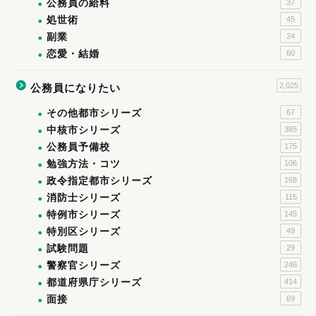
公務員の給料
37
処世術
45
副業
24
恋愛・結婚
60
2,025
公務員になりたい
その他都市シリーズ
67
中核市シリーズ
385
公務員予備校
175
勉強方法・コツ
106
政令指定都市シリーズ
168
消防士シリーズ
115
特例市シリーズ
145
特別区シリーズ
49
試験問題
29
警察官シリーズ
246
都道府県庁シリーズ
414
面接
69