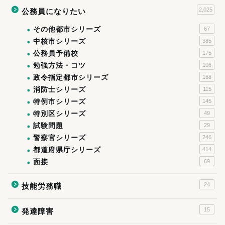
2,025
公務員になりたい
その他都市シリーズ
67
中核市シリーズ
385
公務員予備校
175
勉強方法・コツ
106
政令指定都市シリーズ
168
消防士シリーズ
115
特例市シリーズ
145
特別区シリーズ
49
試験問題
29
警察官シリーズ
246
都道府県庁シリーズ
414
面接
69
24
技能労務職
15
発達障害