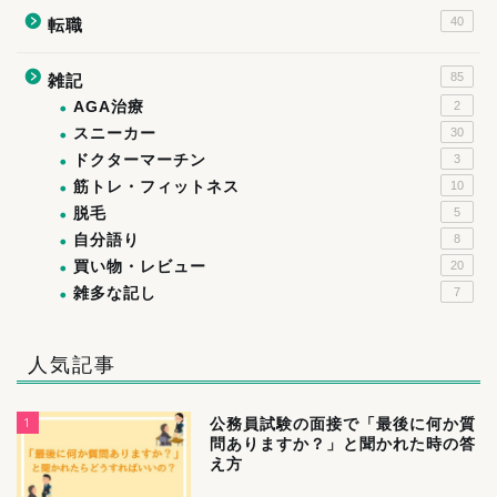
40
転職
85
雑記
AGA治療
2
スニーカー
30
ドクターマーチン
3
筋トレ・フィットネス
10
脱毛
5
自分語り
8
買い物・レビュー
20
雑多な記し
7
人気記事
1
公務員試験の面接で「最後に何か質
問ありますか？」と聞かれた時の答
え方