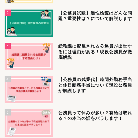
2
【公務員試験】適性検査はどんな問
題？重要性は？について解説します
3
総務課に配属される公務員が出世す
るには理由がある！現役公務員が徹
底解説
4
【公務員の残業代】時間外勤務手当
と休日勤務手当について現役公務員
が解説します
5
公務員って休みが多い？有給は取れ
る？の本当の話をバラします！