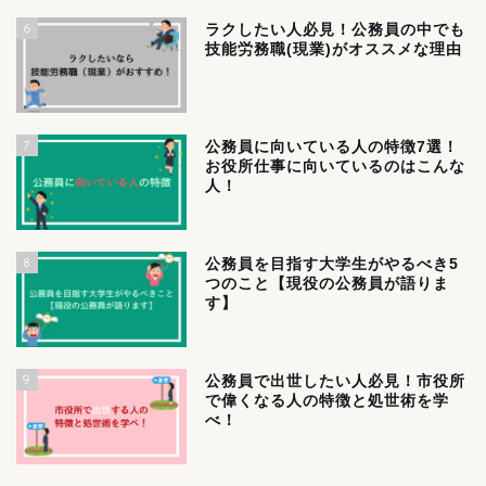
6
ラクしたい人必見！公務員の中でも
技能労務職(現業)がオススメな理由
7
公務員に向いている人の特徴7選！
お役所仕事に向いているのはこんな
人！
8
公務員を目指す大学生がやるべき5
つのこと【現役の公務員が語りま
す】
9
公務員で出世したい人必見！市役所
で偉くなる人の特徴と処世術を学
べ！