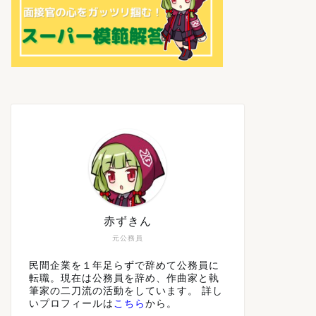
赤ずきん
元公務員
民間企業を１年足らずで辞めて公務員に
転職。現在は公務員を辞め、作曲家と執
筆家の二刀流の活動をしています。 詳し
いプロフィールは
こちら
から。