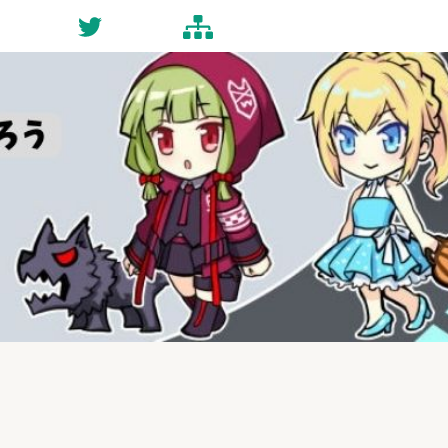
ct
Twitter
Site-map