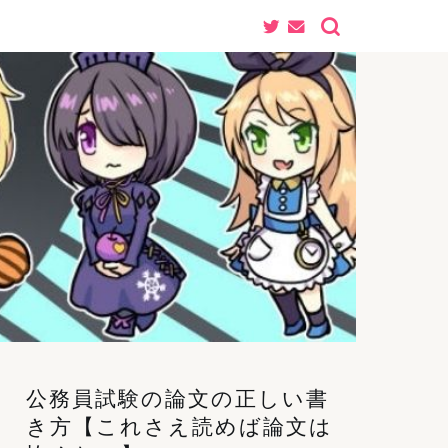
公務員試験の論文の正しい書
き方【これさえ読めば論文は