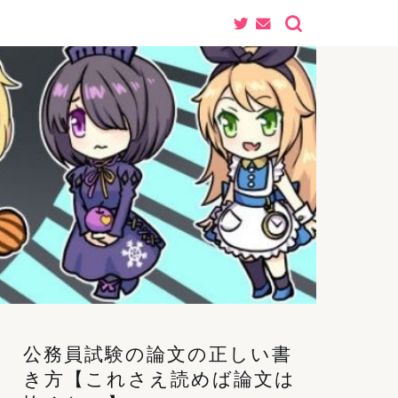
公務員試験の論文の正しい書
き方【これさえ読めば論文は