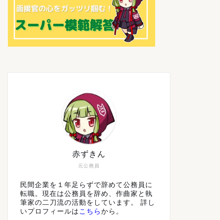
赤ずきん
元公務員
民間企業を１年足らずで辞めて公務員に
転職。現在は公務員を辞め、作曲家と執
筆家の二刀流の活動をしています。 詳し
いプロフィールは
こちら
から。