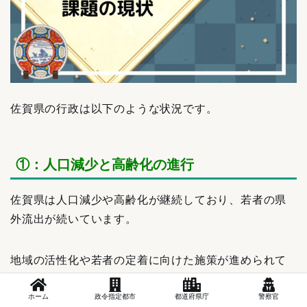
佐賀県の行政は以下のような状況です。
①：人口減少と高齢化の進行
佐賀県は人口減少や高齢化が継続しており、若者の県
外流出が続いています。
地域の活性化や若者の定着に向けた施策が進められて
いますが、苦戦しており、出生率の回復や若者の就業
ホーム
政令指定都市
都道府県庁
警察官
環境改善にはまだ課題が残っています。