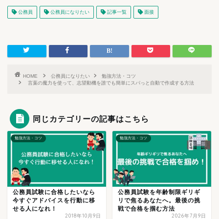
公務員
公務員になりたい
記事一覧
面接
HOME
公務員になりたい
勉強方法・コツ
言葉の魔力を使って、志望動機を誰でも簡単にスパっと自動で作成する方法
同じカテゴリーの記事はこちら
勉強方法・コツ
勉強方法・コツ
公務員試験に合格したいなら
公務員試験を年齢制限ギリギ
今すぐアドバイスを行動に移
リで焦るあなたへ。最後の挑
せる人になれ！
戦で合格を掴む方法
2018年10月9日
2026年7月9日