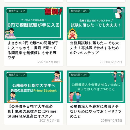
勉強方法・コツ
勉強方法・コツ
まさかの0円で頻出の問題が手
公務員試験に落ちた…でも大
に入っちゃう！書店で売って
丈夫！再挑戦で合格するため
る問題集を無価値にさせる裏
の7つのステップ
ワザ
2026年3月18日
2024年12月2日
勉強方法・コツ
勉強方法・コツ
【公務員を目指す大学生必
公務員浪人を絶対に失敗させ
見】勉強の息抜きにはPrime
ないためにやっておくべき7つ
Studentが最高にオススメ
のこと
2021年2月4日
2018年10月3日