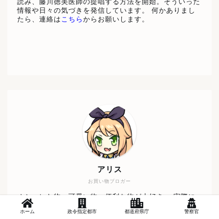
読み、藤川徳美医師の提唱する方法を開始。そういった
情報や日々の気づきを発信しています。 何かありまし
たら、連絡は
こちら
からお願いします。
アリス
お買い物ブロガー
オシャレな物、可愛い物、便利な物が大好き。 実際に
使ってみて、「これはみんなにも使ってほしい！」と思
ホーム
政令指定都市
都道府県庁
警察官
える物を紹介していきます。 商品の紹介依頼等ござい