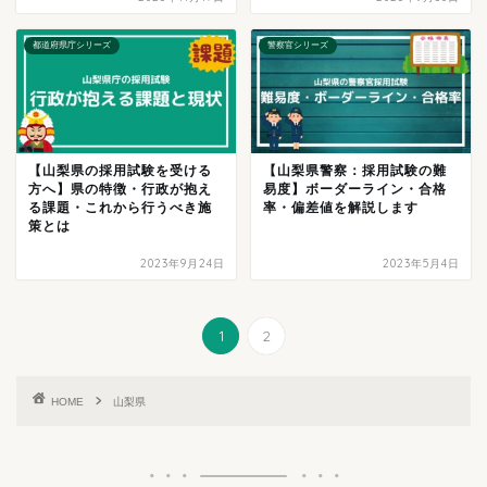
都道府県庁シリーズ
警察官シリーズ
【山梨県の採用試験を受ける
【山梨県警察：採用試験の難
方へ】県の特徴・行政が抱え
易度】ボーダーライン・合格
る課題・これから行うべき施
率・偏差値を解説します
策とは
2023年9月24日
2023年5月4日
1
2
HOME
山梨県