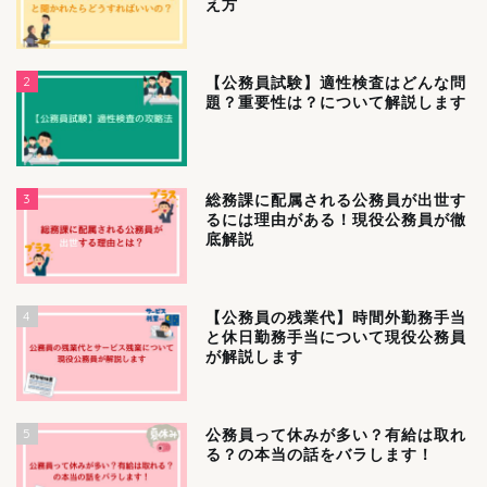
え方
2
【公務員試験】適性検査はどんな問
題？重要性は？について解説します
3
総務課に配属される公務員が出世す
るには理由がある！現役公務員が徹
底解説
4
【公務員の残業代】時間外勤務手当
と休日勤務手当について現役公務員
が解説します
5
公務員って休みが多い？有給は取れ
る？の本当の話をバラします！