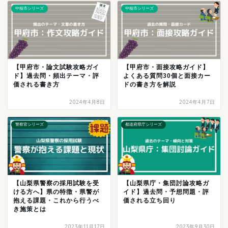
中核市シリーズ
中核市シリーズ
【甲府市・論文試験攻略ガイ
【甲府市・面接攻略ガイド】
ド】過去問・頻出テーマ・評
よくある質問30個と面接カー
価される書き方
ドの書き方を解説
2024年4月8日
2024年4月7日
警察官シリーズ
都道府県庁シリーズ
【山梨県警察の採用試験を受
【山梨県庁・集団討論攻略ガ
ける方へ】県の特徴・県警が
イド】過去問・予想問題・評
抱える課題・これから行うべ
価される立ち回り
き施策とは
2023年11月17日
2023年9月30日