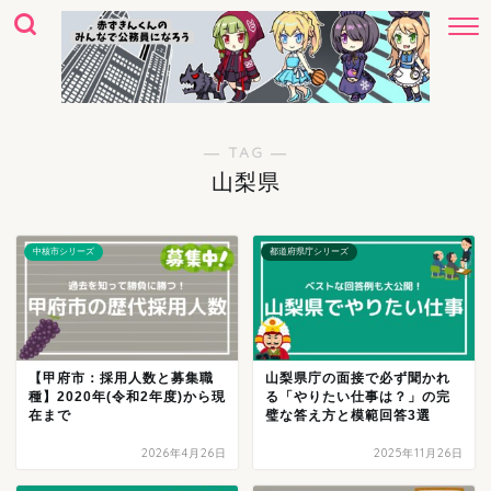
― TAG ―
山梨県
中核市シリーズ
都道府県庁シリーズ
【甲府市：採用人数と募集職
山梨県庁の面接で必ず聞かれ
種】2020年(令和2年度)から現
る「やりたい仕事は？」の完
在まで
璧な答え方と模範回答3選
2026年4月26日
2025年11月26日