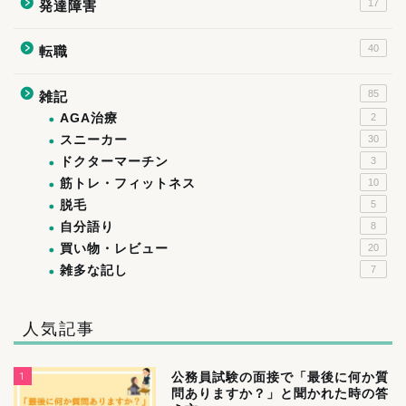
17
発達障害
40
転職
85
雑記
AGA治療
2
スニーカー
30
ドクターマーチン
3
筋トレ・フィットネス
10
脱毛
5
自分語り
8
買い物・レビュー
20
雑多な記し
7
人気記事
1
公務員試験の面接で「最後に何か質
問ありますか？」と聞かれた時の答