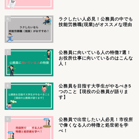
6
ラクしたい人必見！公務員の中でも
技能労務職(現業)がオススメな理由
7
公務員に向いている人の特徴7選！
お役所仕事に向いているのはこんな
人！
8
公務員を目指す大学生がやるべき5
つのこと【現役の公務員が語りま
す】
9
公務員で出世したい人必見！市役所
で偉くなる人の特徴と処世術を学
べ！