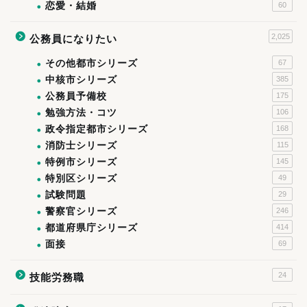
恋愛・結婚
60
2,025
公務員になりたい
その他都市シリーズ
67
中核市シリーズ
385
公務員予備校
175
勉強方法・コツ
106
政令指定都市シリーズ
168
消防士シリーズ
115
特例市シリーズ
145
特別区シリーズ
49
試験問題
29
警察官シリーズ
246
都道府県庁シリーズ
414
面接
69
24
技能労務職