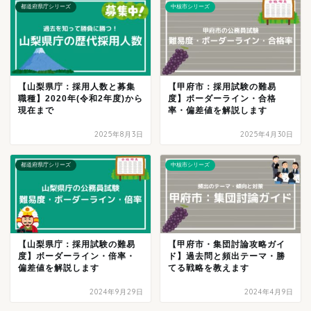
都道府県庁シリーズ
中核市シリーズ
【山梨県庁：採用人数と募集
【甲府市：採用試験の難易
職種】2020年(令和2年度)から
度】ボーダーライン・合格
現在まで
率・偏差値を解説します
2025年8月3日
2025年4月30日
都道府県庁シリーズ
中核市シリーズ
【山梨県庁：採用試験の難易
【甲府市・集団討論攻略ガイ
度】ボーダーライン・倍率・
ド】過去問と頻出テーマ・勝
偏差値を解説します
てる戦略を教えます
2024年9月29日
2024年4月9日