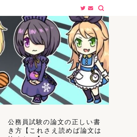
公務員試験の論文の正しい書
き方【これさえ読めば論文は