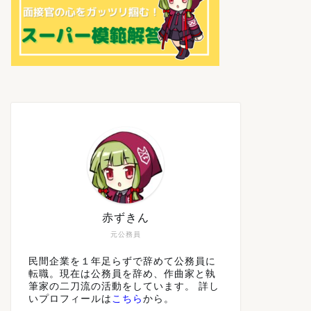
赤ずきん
元公務員
民間企業を１年足らずで辞めて公務員に
転職。現在は公務員を辞め、作曲家と執
筆家の二刀流の活動をしています。 詳し
いプロフィールは
こちら
から。