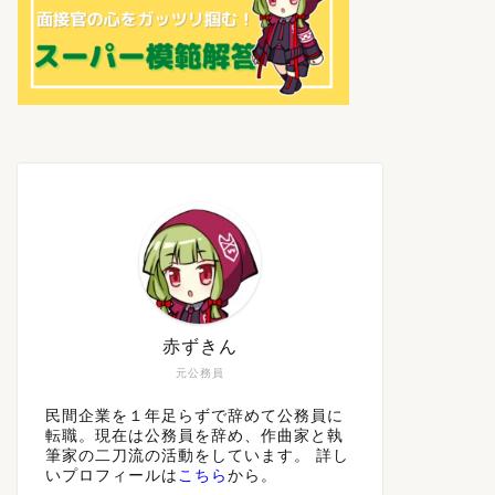
赤ずきん
元公務員
民間企業を１年足らずで辞めて公務員に
転職。現在は公務員を辞め、作曲家と執
筆家の二刀流の活動をしています。 詳し
いプロフィールは
こちら
から。