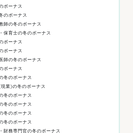
冬のボーナス
の冬のボーナス
校教師の冬のボーナス
教諭・保育士の冬のボーナス
冬のボーナス
冬のボーナス
科医師の冬のボーナス
冬のボーナス
士の冬のボーナス
職(現業)の冬のボーナス
員の冬のボーナス
員の冬のボーナス
員の冬のボーナス
員の冬のボーナス
門官・財務専門官の冬のボーナス