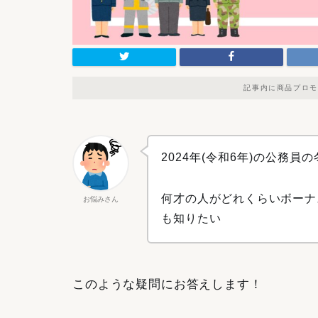
記事内に商品プロモ
2024年(令和6年)の公務
何才の人がどれくらいボーナ
お悩みさん
も知りたい
このような疑問にお答えします！