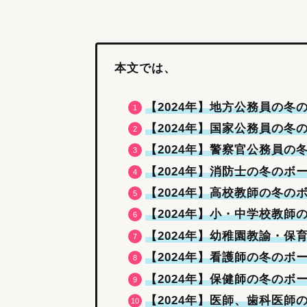
本文では、
【2024年】地方公務員の冬
【2024年】国家公務員の冬
【2024年】警察官公務員の
【2024年】消防士の冬のボ
【2024年】高校教師の冬の
【2024年】小・中学校教師
【2024年】幼稚園教諭・保
【2024年】看護師
の冬のボ
【2024年】保健師の冬のボ
【2024年】医師、歯科医師