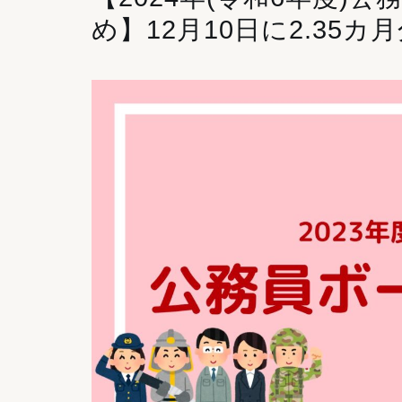
め】12月10日に2.35