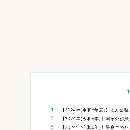
【2024年(令和6年度)】地方公
【2024年(令和6年)】国家公務
【2024年(令和6年)】警察官の