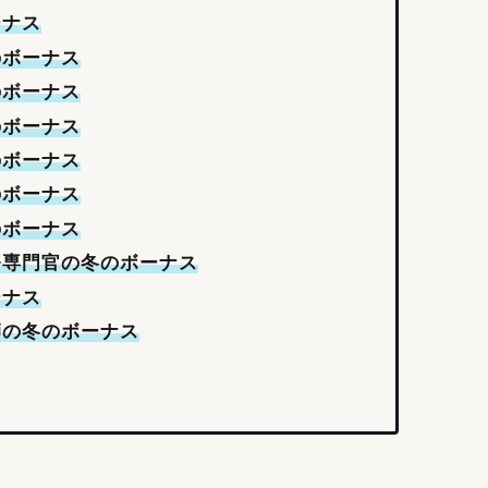
ーナス
のボーナス
のボーナス
のボーナス
のボーナス
のボーナス
のボーナス
務専門官の冬のボーナス
ーナス
師の冬のボーナス