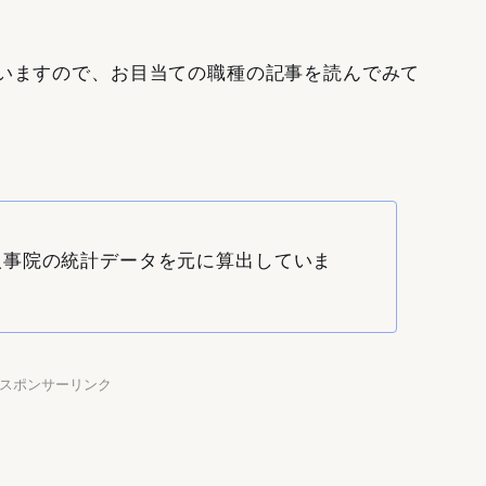
ていますので、お目当ての職種の記事を読んでみて
人事院の統計データを元に算出していま
】スポンサーリンク