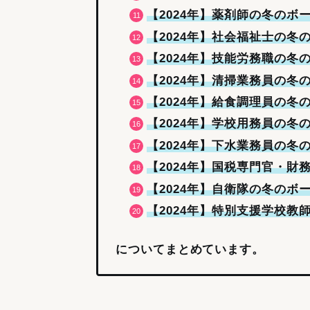
【2024年】薬剤師の冬のボ
【2024年】社会福祉士の冬
【2024年】技能労務職の冬
【2024年】清掃業務員の冬
【2024年】給食調理員の冬
【2024年】学校用務員の冬
【2024年】下水業務員の冬
【2024年】国税専門官・財
【2024年】自衛隊の冬のボ
【2024年】特別支援学校教
についてまとめています。