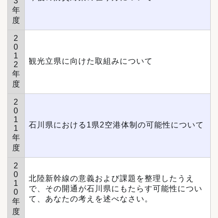
3
年
度
2
0
1
観光立県に向けた取組みについて
2
年
度
2
0
1
石川県における1県2空港体制の可能性について
1
年
度
2
0
北陸新幹線の意義および課題を整理したうえ
1
で、その開通が石川県にもたらす可能性につい
0
て、あなたの考えを述べなさい。
年
度