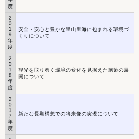
度
2
0
1
安全・安心と豊かな里山里海に包まれる環境づ
9
くりについて
年
度
2
0
1
観光を取り巻く環境の変化を見据えた施策の展
8
開について
年
度
2
0
1
新たな長期構想での将来像の実現について
7
年
度