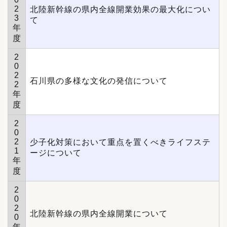
2
北陸新幹線の県内全線開業効果の最大化につい
3
て
年
度
2
0
2
石川県の多様な文化の発信について
2
年
度
2
0
2
少子化対策において重点を置くべきライフステ
1
ージについて
年
度
2
0
2
北陸新幹線の県内全線開業について
0
年