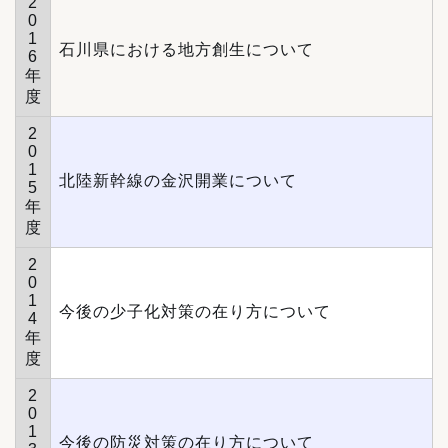
2
0
1
石川県における地方創生について
6
年
度
2
0
1
北陸新幹線の金沢開業について
5
年
度
2
0
1
今後の少子化対策の在り方について
4
年
度
2
0
1
今後の防災対策の在り方について