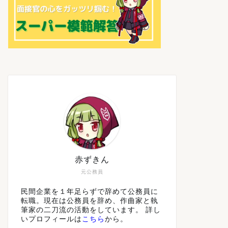
赤ずきん
元公務員
民間企業を１年足らずで辞めて公務員に
転職。現在は公務員を辞め、作曲家と執
筆家の二刀流の活動をしています。 詳し
いプロフィールは
こちら
から。