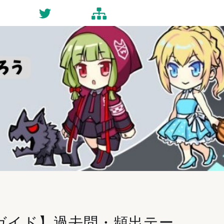
ct
Twitter
Site-map
ガイド】過去問・頻出テー