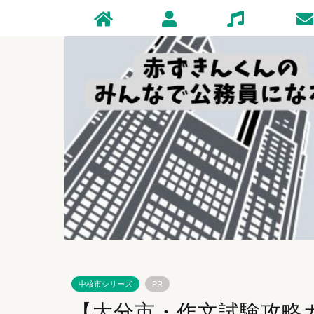
Home
Profile
Zakki
Conta
中核市シリーズ
PR
【大分市・作文試験攻略