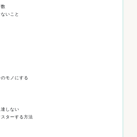
字数
けないこと
分のモノにする
上達しない
マスターする方法