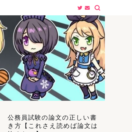
公務員試験の論文の正しい書
き方【これさえ読めば論文は