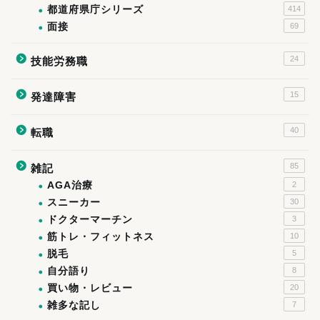
都道府県庁シリーズ
414
面接
69
24
技能労務職
15
発達障害
40
転職
85
雑記
AGA治療
2
スニーカー
30
ドクターマーチン
3
筋トレ・フィットネス
10
脱毛
5
自分語り
8
買い物・レビュー
20
雑多な記し
7