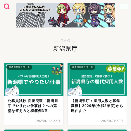
― TAG ―
新潟県庁
都道府県庁シリーズ
都道府県庁シリーズ
公務員試験 面接突破「新潟県
【新潟県庁：採用人数と募集
庁でやりたい仕事は？への完
職種】2020年(令和2年度)から
璧な答え方と模範例3選
現在まで
2025年11月22日
2025年7月30日