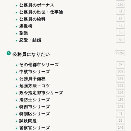
公務員のボーナス
279
公務員の出世・仕事論
46
公務員の給料
37
処世術
44
副業
24
恋愛・結婚
60
2,024
公務員になりたい
その他都市シリーズ
67
中核市シリーズ
385
公務員予備校
175
勉強方法・コツ
105
政令指定都市シリーズ
168
消防士シリーズ
115
特例市シリーズ
145
特別区シリーズ
49
試験問題
29
警察官シリーズ
246