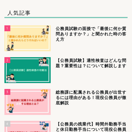
人気記事
1
公務員試験の面接で「最後に何か質
問ありますか？」と聞かれた時の答
え方
2
【公務員試験】適性検査はどんな問
題？重要性は？について解説します
3
総務課に配属される公務員が出世す
るには理由がある！現役公務員が徹
底解説
4
【公務員の残業代】時間外勤務手当
と休日勤務手当について現役公務員