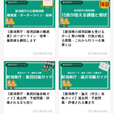
都道府県庁シリーズ
都道府県庁シリーズ
【新潟県庁：採用試験の難易
【新潟県の採用試験を受ける
度】ボーダーライン・倍率・
方へ】県の特徴・行政が抱え
偏差値を解説します
る課題・これから行うべき施
策とは
2024年9月25日
2023年9月20日
都道府県庁シリーズ
都道府県庁シリーズ
【新潟県庁・集団討論攻略ガ
【新潟県庁・論文（作文）攻
イド】過去問・予想問題・評
略ガイド】過去問・予想問
価される立ち回り
題・評価される書き方
2022年6月25日
2022年6月24日