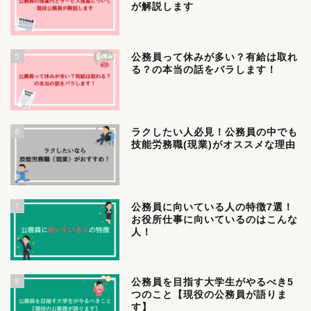
が解説します
5
公務員って休みが多い？有給は取れ
る？の本当の話をバラします！
6
ラクしたい人必見！公務員の中でも
技能労務職(現業)がオススメな理由
7
公務員に向いている人の特徴7選！
お役所仕事に向いているのはこんな
人！
8
公務員を目指す大学生がやるべき5
つのこと【現役の公務員が語りま
す】