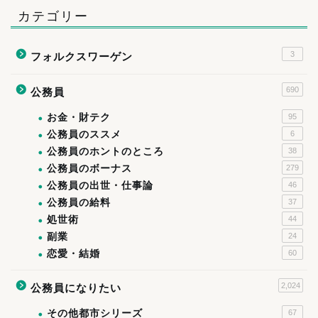
カテゴリー
3
フォルクスワーゲン
690
公務員
お金・財テク
95
公務員のススメ
6
公務員のホントのところ
38
公務員のボーナス
279
公務員の出世・仕事論
46
公務員の給料
37
処世術
44
副業
24
恋愛・結婚
60
2,024
公務員になりたい
その他都市シリーズ
67