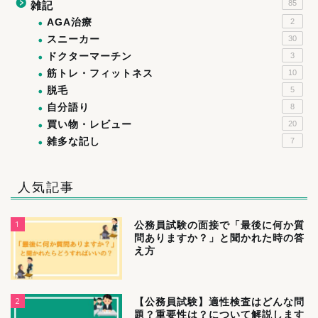
85
雑記
AGA治療
2
スニーカー
30
ドクターマーチン
3
筋トレ・フィットネス
10
脱毛
5
自分語り
8
買い物・レビュー
20
雑多な記し
7
人気記事
1
公務員試験の面接で「最後に何か質
問ありますか？」と聞かれた時の答
え方
2
【公務員試験】適性検査はどんな問
題？重要性は？について解説します