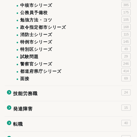
中核市シリーズ
385
公務員予備校
175
勉強方法・コツ
105
政令指定都市シリーズ
168
消防士シリーズ
115
特例市シリーズ
145
特別区シリーズ
49
試験問題
29
警察官シリーズ
246
都道府県庁シリーズ
414
面接
69
24
技能労務職
15
発達障害
40
転職