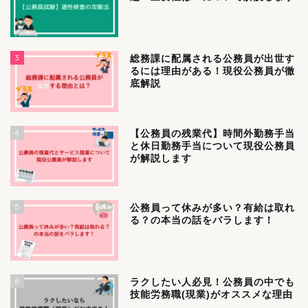
3
総務課に配属される公務員が出世す
るには理由がある！現役公務員が徹
底解説
4
【公務員の残業代】時間外勤務手当
と休日勤務手当について現役公務員
が解説します
5
公務員って休みが多い？有給は取れ
る？の本当の話をバラします！
6
ラクしたい人必見！公務員の中でも
技能労務職(現業)がオススメな理由