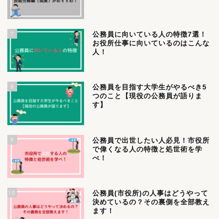
7
公務員に向いている人の特徴7選！
お役所仕事に向いているのはこんな
人！
8
公務員を目指す大学生がやるべき5
つのこと【現役の公務員が語りま
す】
9
公務員で出世したい人必見！市役所
で偉くなる人の特徴と処世術を学
べ！
10
公務員(市役所)の人事はどうやって
決めているの？その裏側を全部教え
ます！