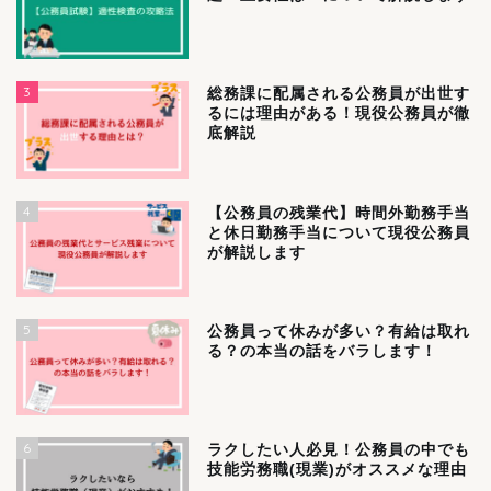
3
総務課に配属される公務員が出世す
るには理由がある！現役公務員が徹
底解説
4
【公務員の残業代】時間外勤務手当
と休日勤務手当について現役公務員
が解説します
5
公務員って休みが多い？有給は取れ
る？の本当の話をバラします！
6
ラクしたい人必見！公務員の中でも
技能労務職(現業)がオススメな理由