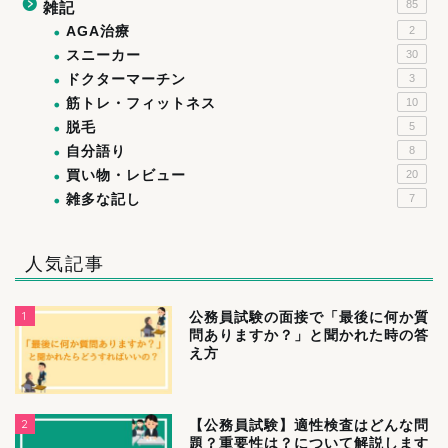
85
雑記
AGA治療
2
スニーカー
30
ドクターマーチン
3
筋トレ・フィットネス
10
脱毛
5
自分語り
8
買い物・レビュー
20
雑多な記し
7
人気記事
1
公務員試験の面接で「最後に何か質
問ありますか？」と聞かれた時の答
え方
2
【公務員試験】適性検査はどんな問
題？重要性は？について解説します