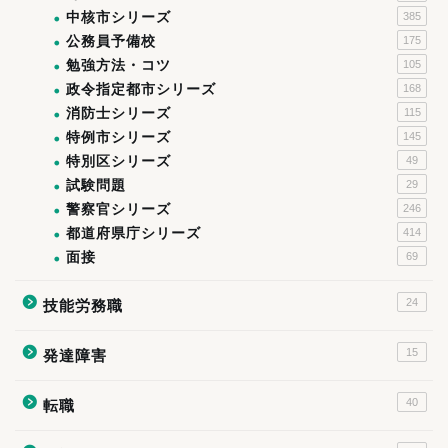
中核市シリーズ
385
公務員予備校
175
勉強方法・コツ
105
政令指定都市シリーズ
168
消防士シリーズ
115
特例市シリーズ
145
特別区シリーズ
49
試験問題
29
警察官シリーズ
246
都道府県庁シリーズ
414
面接
69
24
技能労務職
15
発達障害
40
転職