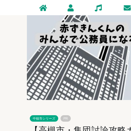
Home
Profile
Zakki
Conta
中核市シリーズ
PR
【高槻市・集団討論攻略