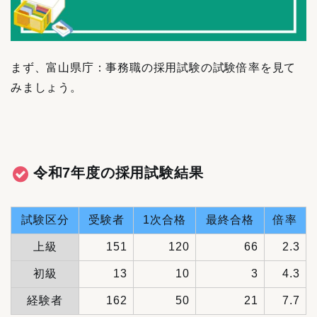
まず、富山県庁：事務職の採用試験の試験倍率を見て
みましょう。
令和7年度の採用試験結果
試験区分
受験者
1次合格
最終合格
倍率
上級
151
120
66
2.3
初級
13
10
3
4.3
経験者
162
50
21
7.7