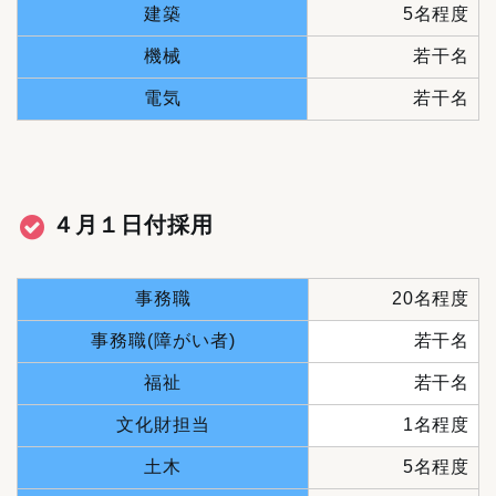
建築
5名程度
機械
若干名
電気
若干名
４月１日付採用
事務職
20名程度
事務職(障がい者)
若干名
福祉
若干名
文化財担当
1名程度
土木
5名程度