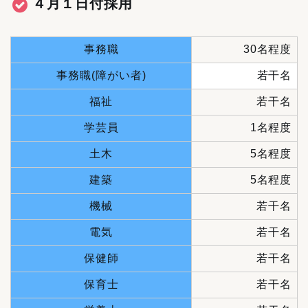
４月１日付採用
事務職
30名程度
事務職(障がい者)
若干名
福祉
若干名
学芸員
1名程度
土木
5名程度
建築
5名程度
機械
若干名
電気
若干名
保健師
若干名
保育士
若干名