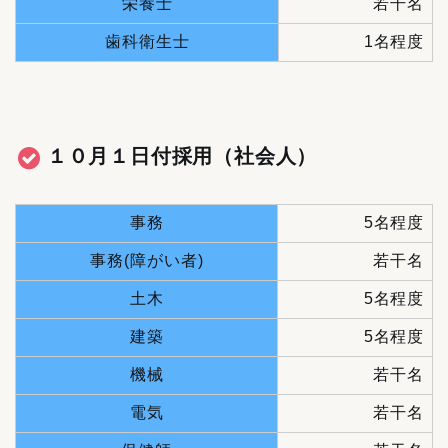
栄養士
若干名
歯科衛生士
1名程度
１０月１日付採用（社会人）
事務
5名程度
事務(障がい者)
若干名
土木
5名程度
建築
5名程度
機械
若干名
電気
若干名