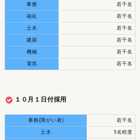
事務
若干名
福祉
若干名
土木
若干名
建築
若干名
機械
若干名
電気
若干名
１０月１日付採用
事務(障がい者)
若干名
土木
5名程度