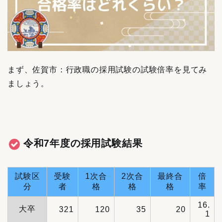
まず、佐賀市：行政職の採用試験の試験倍率を見てみ
ましょう。
令和7年度の採用試験結果
試験区
受験
1次合
2次合
最終合
倍
分
者
格
格
格
率
16.
大卒
321
120
35
20
1