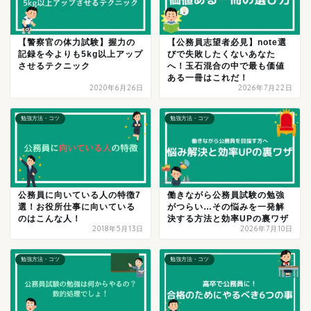
【警察官の体力試験】握力の
【公務員志望者必見】note選
記録を今よりも5kg以上アップ
びで失敗したくないあなた
させるテクニック
へ！玉石混合の中で最も価値
ある一冊はこれだ！
2020年6月26日
2026年7月22日
勉強方法・コツ
勉強方法・コツ
公務員に向いている人の特徴7
働きながら公務員試験の勉強
選！お役所仕事に向いている
がつらい…その悩みを一発解
のはこんな人！
決する方法と効率UPの裏ワザ
2018年5月13日
2026年7月10日
勉強方法・コツ
勉強方法・コツ