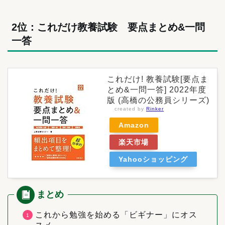
2位：これだけ教養試験 要点まとめ&一問
一答
これだけ! 教養試験[要点ま
とめ&一問一答] 2022年度
版 (高橋の公務員シリーズ)
created by
Rinker
Amazon
楽天市場
Yahooショッピング
これから勉強を始める「ビギナー」にオス