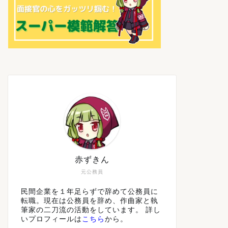
赤ずきん
元公務員
民間企業を１年足らずで辞めて公務員に
転職。現在は公務員を辞め、作曲家と執
筆家の二刀流の活動をしています。 詳し
いプロフィールは
こちら
から。