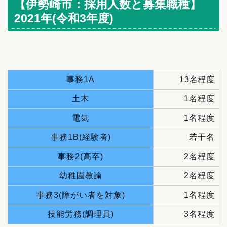
【伊勢崎市：採用人数と募集職種】
2021年(令和3年度)
事務1A
13名程度
土木
1名程度
電気
1名程度
事務1B(経験者)
若干名
事務2(高卒)
2名程度
幼稚園教諭
2名程度
事務3(障がい者を対象)
1名程度
技能労務(調理員)
3名程度