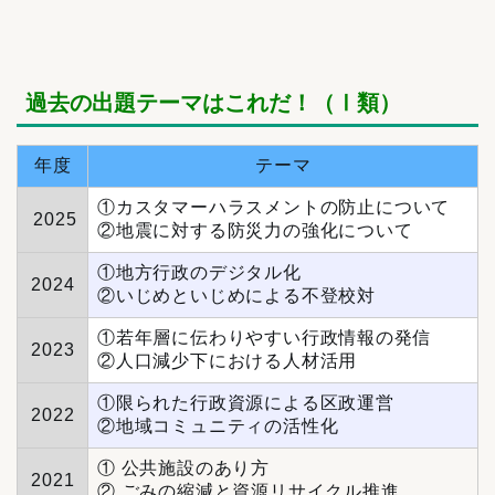
過去の出題テーマはこれだ！（Ⅰ類）
年度
テーマ
①カスタマーハラスメントの防止について
2025
②地震に対する防災力の強化について
①地方行政のデジタル化
2024
②いじめといじめによる不登校対
①若年層に伝わりやすい行政情報の発信
2023
②人口減少下における人材活用
①限られた行政資源による区政運営
2022
②地域コミュニティの活性化
①
公共施設のあり方
2021
② ごみの縮減と資源リサイクル推進