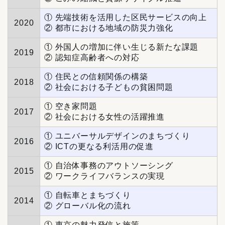
① 先端技術を活用した区民サービスの向上
2020
② 都市における地域の防災力強化
① 外国人の増加に伴い生じる新たな課題
2019
② 認知症高齢者への対応
① 住民との信頼関係の構築
2018
② 社会における子どもの貧困問題
① 空き家問題
2017
② 社会における女性の活躍推進
① ユニバーサルデザインのまちづくり
2016
② ICTの更なる利活用の促進
① 自治体事務のアウトソーシング
2015
② ワークライフバランスの実現
① 自転車とまちづくり
2014
② グローバル化の流れ
① 東京の魅力発信と施策