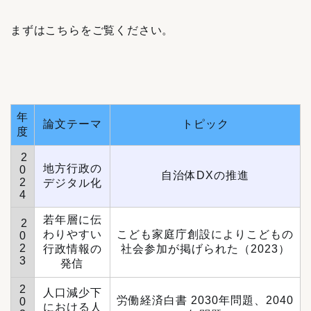
まずはこちらをご覧ください。
年
論文テーマ
トピック
度
2
地方行政の
0
自治体DXの推進
2
デジタル化
4
若年層に伝
2
わりやすい
こども家庭庁創設によりこどもの
0
2
行政情報の
社会参加が掲げられた（2023）
3
発信
2
人口減少下
労働経済白書 2030年問題、2040
0
における人