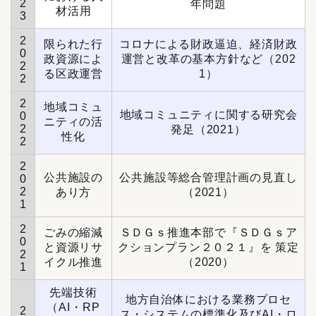
2
年問題
材活用
3
2
限られた行
コロナによる財政逼迫、経済財政
0
政資源によ
運営と改革の基本方針など（202
2
る区政運営
1）
2
2
地域コミュ
地域コミュニティに関する研究会
0
ニティの活
2
発足（2021）
性化
2
2
公共施設の
公共施設等総合管理計画の見直し
0
2
あり方
（2021）
1
2
ごみの縮減
ＳＤＧｓ推進本部で『ＳＤＧｓア
0
と資源リサ
クションプラン２０２１』を 策定
2
イクル推進
（2020）
1
先端技術
地方自治体における業務プロセ
（AI・RP
2
ス・システムの標準化及びAI・ロ