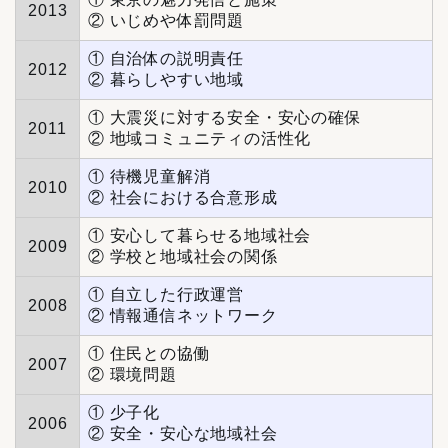
2013
② いじめや体罰問題
① 自治体の説明責任
2012
② 暮らしやすい地域
① 大震災に対する安全・安心の確保
2011
② 地域コミュニティの活性化
① 待機児童解消
2010
② 社会における合意形成
① 安心して暮らせる地域社会
2009
② 学校と地域社会の関係
① 自立した行政運営
2008
② 情報通信ネットワーク
① 住民との協働
2007
② 環境問題
① 少子化
2006
② 安全・安心な地域社会