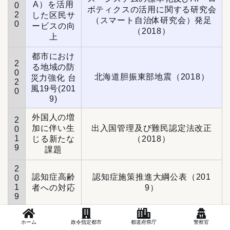
A）を活用
0
ボティクスの活用に関する研究会
2
した区民サ
（スマート自治体研究会）発足
0
ービスの向
（2018）
上
都市におけ
2
る地域の防
0
北海道胆振東部地震（2018）
災力強化 台
2
風19号(201
0
9)
外国人の増
2
加に伴い生
出入国管理及び難民認定法改正
0
1
じる新たな
（2018）
9
課題
2
認知症高齢
認知症施策推進大綱公表（201
0
1
者への対応
9）
9
2
子どもの貧
子供の貧困対策に関する有識者会
ホーム
政令指定都市
都道府県庁
警察官
0