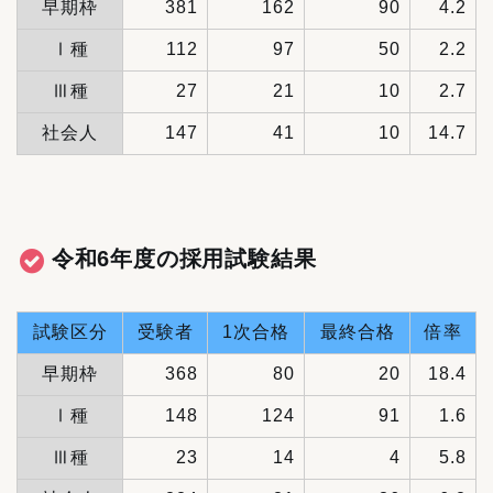
早期枠
381
162
90
4.2
Ⅰ種
112
97
50
2.2
Ⅲ種
27
21
10
2.7
社会人
147
41
10
14.7
令和6年度の採用試験結果
試験区分
受験者
1次合格
最終合格
倍率
早期枠
368
80
20
18.4
Ⅰ種
148
124
91
1.6
Ⅲ種
23
14
4
5.8