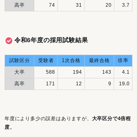
高卒
74
31
20
3.7
令和6年度の採用試験結果
試験区分
受験者
1次合格
最終合格
倍率
大卒
588
194
143
4.1
高卒
171
12
9
19.0
年度により多少の誤差はありますが、
大卒
区分で4倍程
度、