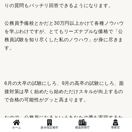
りの質問もバッチリ回答できるようになります。
公務員予備校とかだと30万円以上かけて各種ノウハウ
を学ぶわけですが、とてもリーズナブルな価格で「公
務員試験を知り尽くした私のノウハウ」が身に尽きま
す。
6月の大卒の試験にしろ、9月の高卒の試験にしろ、面
接対策は早く始めたら始めただけスキルが向上するの
で合格の可能性がグッと高まります。
なので、公務員になるというあなたの夢を実現するた
めにも、今この機会にぜひ私のnoteを手に取って試験
ホーム
政令指定都市
都道府県庁
警察官