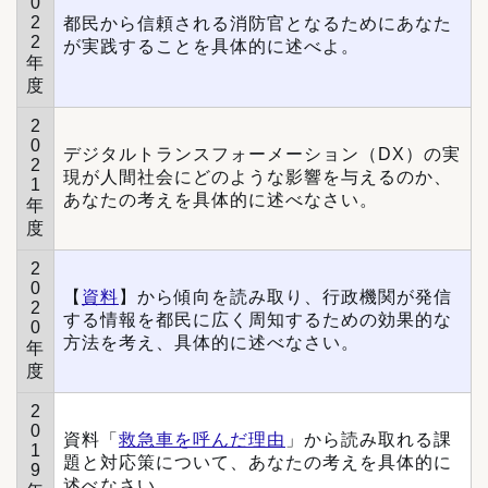
0
2
都民から信頼される消防官となるためにあなた
2
が実践することを具体的に述べよ。
年
度
2
0
デジタルトランスフォーメーション（DX）の実
2
現が人間社会にどのような影響を与えるのか、
1
あなたの考えを具体的に述べなさい。
年
度
2
0
【
資料
】から傾向を読み取り、行政機関が発信
2
する情報を都民に広く周知するための効果的な
0
方法を考え、具体的に述べなさい。
年
度
2
0
資料「
救急車を呼んだ理由
」から読み取れる課
1
題と対応策について、あなたの考えを具体的に
9
述べなさい。