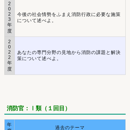
2
0
2
今後の社会情勢をふまえ消防⾏政に必要な施策
3
について述べよ。
年
度
2
0
2
あなたの専門分野の見地から消防の課題と解決
2
策について述べよ。
年
度
消防官：Ⅰ類（１回目）
年
過去のテーマ