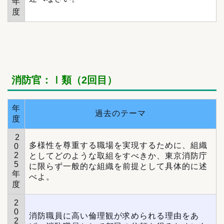
年
度
消防官：Ⅰ類（2回目）
年
過去のテーマ
度
2
多様性を尊重する職場を実現するために、組織
0
2
としてどのような取組をすべきか、東京消防庁
5
に限らず一般的な組織を前提として具体的に述
年
べよ。
度
2
0
消防職員に高い倫理観が求められる理由をあ
2