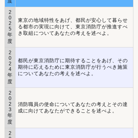
度
2
0
東京の地域特性をあげ、都民が安心して暮らせ
2
る都市の実現に向けて、東京消防庁が推進すべ
5
き取組についてあなたの考えを述べよ。
年
度
2
0
都民が東京消防庁に期待することをあげ、その
2
期待に応えるために東京消防庁が行うべき施策
4
についてあなたの考えを述べよ。
年
度
2
0
2
消防職員の使命についてあなたの考えとその達
3
成に向けてあなたができることを述べよ。
年
度
2