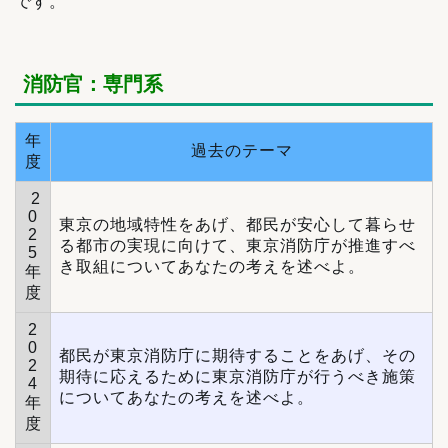
です。
消防官：専門系
年
過去のテーマ
度
2
0
東京の地域特性をあげ、都民が安心して暮らせ
2
る都市の実現に向けて、東京消防庁が推進すべ
5
き取組についてあなたの考えを述べよ。
年
度
2
0
都民が東京消防庁に期待することをあげ、その
2
期待に応えるために東京消防庁が行うべき施策
4
についてあなたの考えを述べよ。
年
度