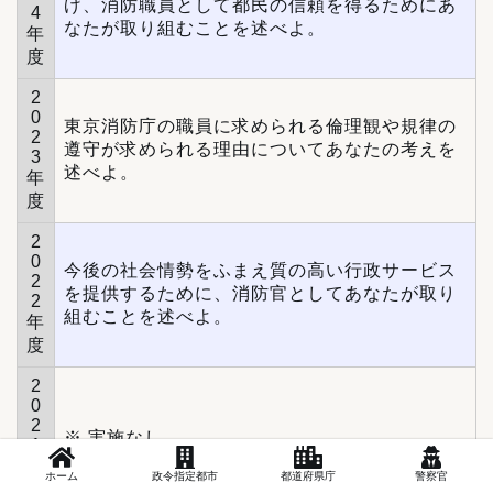
げ、消防職員として都民の信頼を得るためにあ
4
なたが取り組むことを述べよ。
年
度
2
0
東京消防庁の職員に求められる倫理観や規律の
2
遵守が求められる理由についてあなたの考えを
3
述べよ。
年
度
2
0
今後の社会情勢をふまえ質の高い行政サービス
2
を提供するために、消防官としてあなたが取り
2
組むことを述べよ。
年
度
2
0
2
※ 実施なし
1
年
ホーム
政令指定都市
都道府県庁
警察官
度