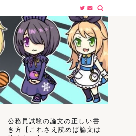
公務員試験の論文の正しい書
き方【これさえ読めば論文は