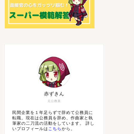
赤ずきん
元公務員
民間企業を１年足らずで辞めて公務員に
転職。現在は公務員を辞め、作曲家と執
筆家の二刀流の活動をしています。 詳し
いプロフィールは
こちら
から。