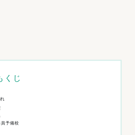
もくじ
れ
程
像
務員予備校