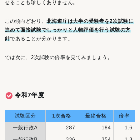
せることも珍しくありません。
この傾向どおり、
北海道庁は大半の受験者を2次試験に
進めて面接試験でしっかりと人物評価を行う試験の方
針
であることが
分かります。
では次に、2次試験の倍率を見てみましょう。
令和7年度
試験区分
1次合格
最終合格
倍率
一般行政A
287
184
1.6
一般行政B
336
254
1.3