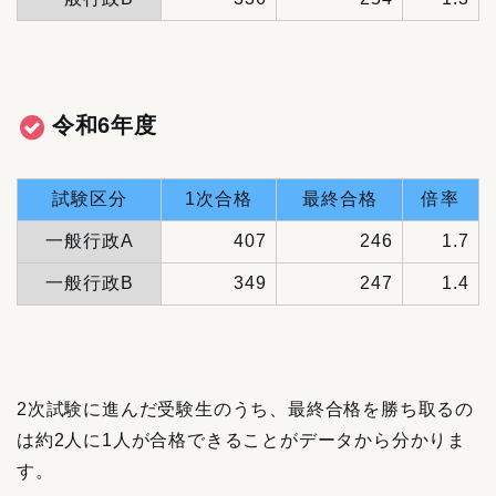
令和6年度
試験区分
1次合格
最終合格
倍率
一般行政A
407
246
1.7
一般行政B
349
247
1.4
2次試験に進んだ受験生のうち、最終合格を勝ち取るの
は約2人に1人が合格できることがデータから分かりま
す。