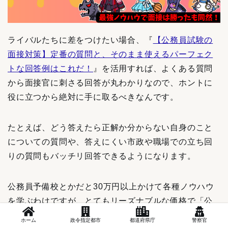
ライバルたちに差をつけたい場合、『
【公務員試験の
面接対策】定番の質問と、そのまま使えるパーフェク
トな回答例はこれだ！
』を活用すれば、よくある質問
から面接官に刺さる回答が丸わかりなので、ホントに
役に立つから絶対に手に取るべきなんです。
たとえば、どう答えたら正解か分からない自身のこと
についての質問や、答えにくい市政や職場での立ち回
りの質問もバッチリ回答できるようになります。
公務員予備校とかだと30万円以上かけて各種ノウハウ
を学ぶわけですが、とてもリーズナブルな価格で「公
務員試験を知り尽くした私のノウハウ」が身に尽きま
ホーム
政令指定都市
都道府県庁
警察官