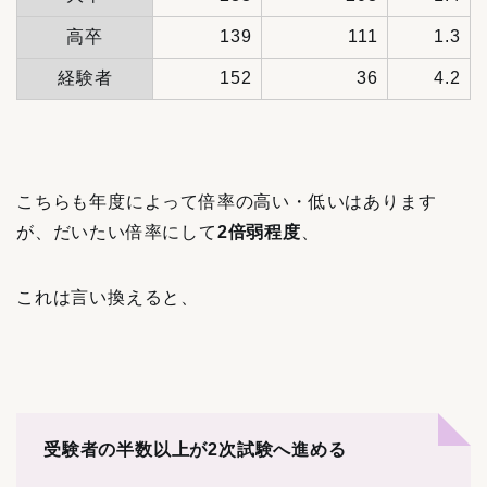
高卒
139
111
1.3
経験者
152
36
4.2
こちらも年度によって倍率の高い・低いはあります
が、だいたい倍率にして
2倍弱程度
、
これは言い換えると、
受験者の半数以上が2次試験へ進める