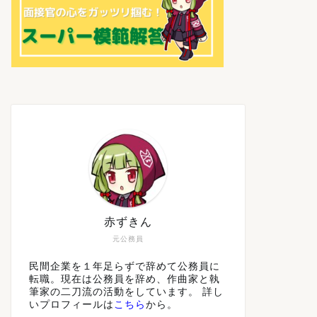
赤ずきん
元公務員
民間企業を１年足らずで辞めて公務員に
転職。現在は公務員を辞め、作曲家と執
筆家の二刀流の活動をしています。 詳し
いプロフィールは
こちら
から。