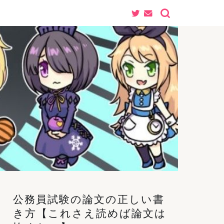
公務員試験の論文の正しい書
き方【これさえ読めば論文は