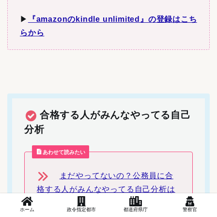
▶︎
『amazonのkindle unlimited』の登録はこち
らから
合格する人がみんなやってる自己
分析
あわせて読みたい
まだやってないの？公務員に合
格する人がみんなやってる自己分析は
これだ！
ホーム
政令指定都市
都道府県庁
警察官