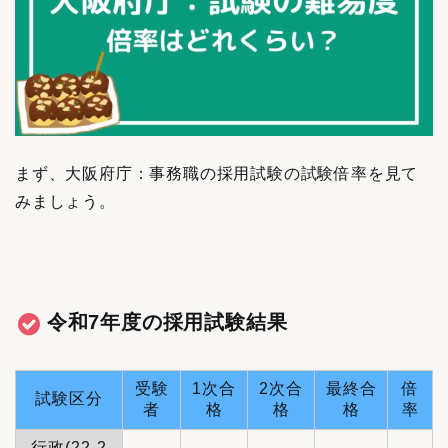
まず、大阪府庁：事務職の採用試験の試験倍率を見て
みましょう。
令和7年度の採用試験結果
受験
1次合
2次合
最終合
倍
試験区分
者
格
格
格
率
行政(22-2