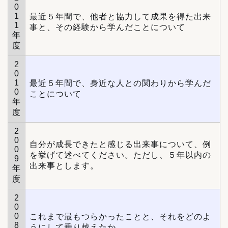
0
1
最近５年間で、他者と協力して成果を得た出来
1
事と、その経験から学んだことについて
年
度
2
0
1
最近５年間で、身近な人との関わりから学んだ
0
ことについて
年
度
2
0
自分が成長できたと感じる出来事について、例
0
を挙げて述べてください。ただし、５年以内の
9
出来事とします。
年
度
2
0
0
これまで最もつらかったことと、それをどのよ
8
うにして乗り越えたか