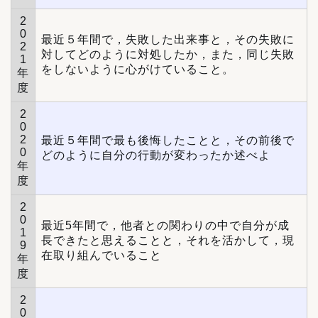
2
0
最近５年間で，失敗した出来事と，その失敗に
2
対してどのように対処したか，また，同じ失敗
1
をしないように心がけていること。
年
度
2
0
2
最近５年間で最も後悔したことと，その前後で
0
どのように自分の行動が変わったか述べよ
年
度
2
0
最近5年間で，他者との関わりの中で自分が成
1
長できたと思えることと，それを活かして，現
9
在取り組んでいること
年
度
2
0