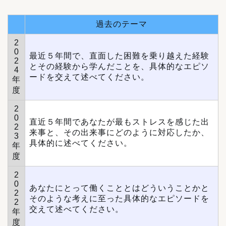
過去のテーマ
2
0
最近５年間で、直面した困難を乗り越えた経験
2
とその経験から学んだことを、具体的なエピソ
4
ードを交えて述べてください。
年
度
2
0
直近５年間であなたが最もストレスを感じた出
2
来事と、その出来事にどのように対応したか、
3
具体的に述べてください。
年
度
2
0
あなたにとって働くこととはどういうことかと
2
そのような考えに至った具体的なエピソードを
2
交えて述べてください。
年
度