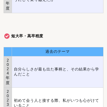
年
度
短大卒・高卒程度
過去のテーマ
2
0
2
自分らしさが最も出た事柄と、その結果から学
4
んだこと
年
度
2
0
2
初めて会う人と接する際、私がいつも心がけて
3
いること