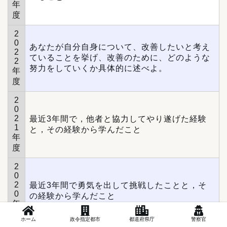
年
度
2
0
あなたが自分自身について、改善したいと考え
2
ていることを挙げ、改善のために、どのような
2
努力をしていくか具体的に述べよ。
年
度
2
0
2
最近3年間で，他者と協力してやり遂げた経験
1
と，その経験から学んだこと
年
度
2
0
2
最近3年間で勇気を出して挑戦したことと，そ
0
の経験から学んだこと
年
度
ホーム
政令指定都市
都道府県庁
警察官