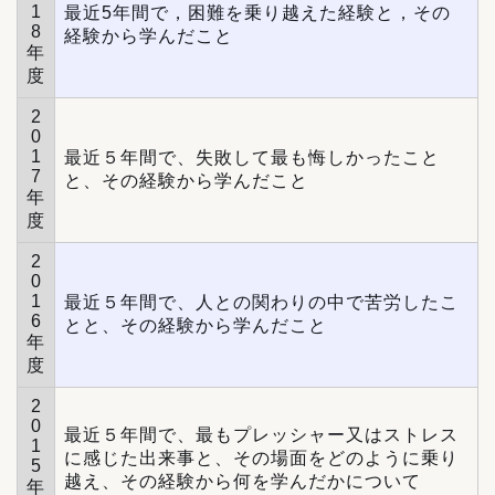
1
最近5年間で，困難を乗り越えた経験と，その
8
経験から学んだこと
年
度
2
0
1
最近５年間で、失敗して最も悔しかったこと
7
と、その経験から学んだこと
年
度
2
0
1
最近５年間で、人との関わりの中で苦労したこ
6
とと、その経験から学んだこと
年
度
2
0
最近５年間で、最もプレッシャー又はストレス
1
に感じた出来事と、その場面をどのように乗り
5
越え、その経験から何を学んだかについて
年