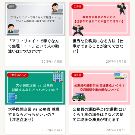
副業
公務員
「アフィリエイトで稼ぐなん
優秀な公務員になる方法【仕
て無理・・・」という人の勘
事ができることが全てではな
違いは1つだけです
い】
2019年4月8日
2019年4月7日
公務員のススメ
公務員
大手民間企業 vs 公務員 就職
公務員の通勤手当(交通費)はい
するならどっちがいいの？
くら？車の場合は？などの疑
【注意点あり】
問に現役公務員が答えます
2019年4月6日
2019年4月5日