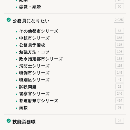
恋愛・結婚
60
2,025
公務員になりたい
その他都市シリーズ
67
中核市シリーズ
385
公務員予備校
175
勉強方法・コツ
106
政令指定都市シリーズ
168
消防士シリーズ
115
特例市シリーズ
145
特別区シリーズ
49
試験問題
29
警察官シリーズ
246
都道府県庁シリーズ
414
面接
69
24
技能労務職