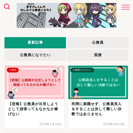
最新記事
公務員
公務員になりたい
面接
公務員
公務員になりたい
【悲報】公務員が出世しよう
民間に就職せず、公務員浪人
として頑張ってもなかなか稼
をすることは決して難しい決
げない
断ではありません
2019年4月14日
2019年4月13日