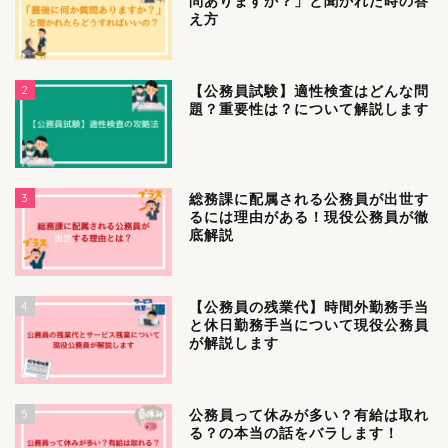
問ありますか？」と聞かれた時の答
え方
2
【公務員試験】適性検査はどんな問
題？重要性は？について解説します
3
総務課に配属される公務員が出世す
るには理由がある！現役公務員が徹
底解説
4
【公務員の残業代】時間外勤務手当
と休日勤務手当について現役公務員
が解説します
5
公務員って休みが多い？有給は取れ
る？の本当の話をバラします！