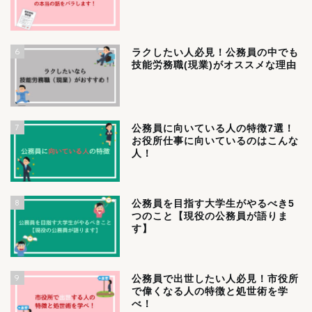
6
ラクしたい人必見！公務員の中でも
技能労務職(現業)がオススメな理由
7
公務員に向いている人の特徴7選！
お役所仕事に向いているのはこんな
人！
8
公務員を目指す大学生がやるべき5
つのこと【現役の公務員が語りま
す】
9
公務員で出世したい人必見！市役所
で偉くなる人の特徴と処世術を学
べ！