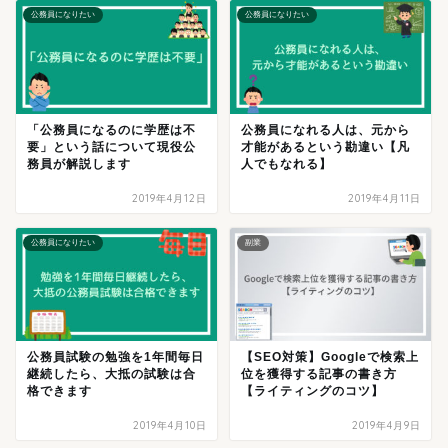
公務員になりたい
公務員になりたい
「公務員になるのに学歴は不
公務員になれる人は、元から
要」という話について現役公
才能があるという勘違い【凡
務員が解説します
人でもなれる】
2019年4月12日
2019年4月11日
公務員になりたい
副業
公務員試験の勉強を1年間毎日
【SEO対策】Googleで検索上
継続したら、大抵の試験は合
位を獲得する記事の書き方
格できます
【ライティングのコツ】
2019年4月10日
2019年4月9日